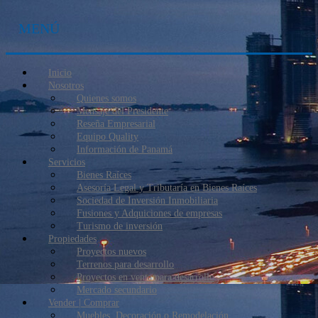
MENÚ
Inicio
Nosotros
Quienes somos
Mensaje del Presidente
Reseña Empresarial
Equipo Quality
Información de Panamá
Servicios
Bienes Raíces
Asesoría Legal y Tributaría en Bienes Raíces
Sociedad de Inversión Inmobiliaria
Fusiones y Adquiciones de empresas
Turismo de inversión
Propiedades
Proyectos nuevos
Terrenos para desarrollo
Proyectos en venta para desarrollo
Mercado secundario
Vender | Comprar
Muebles, Decoración o Remodelación