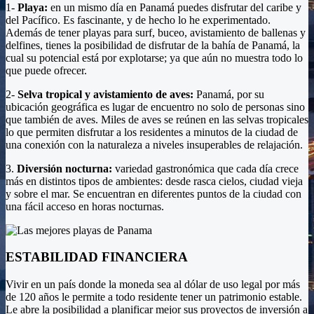
1-
Playa:
en un mismo día en Panamá puedes disfrutar del caribe y
del Pacífico. Es fascinante, y de hecho lo he experimentado.
Además de tener playas para surf, buceo, avistamiento de ballenas y
delfines, tienes la posibilidad de disfrutar de la bahía de Panamá, la
cual su potencial está por explotarse; ya que aún no muestra todo lo
que puede ofrecer.
2-
Selva tropical y avistamiento de aves:
Panamá,
por su
ubicación geográfica es lugar de encuentro no solo de personas sino
que también de aves. Miles de aves se reúnen en las selvas tropicales
lo que permiten disfrutar a los residentes a minutos de la ciudad de
una conexión con la naturaleza a niveles insuperables de relajación.
3.
Diversión nocturna:
variedad gastronómica que cada día crece
más en distintos tipos de ambientes: desde rasca cielos, ciudad vieja
y sobre el mar. Se encuentran en diferentes puntos de la ciudad con
una fácil acceso en horas nocturnas.
ESTABILIDAD FINANCIERA
Vivir en un país donde la moneda sea al dólar de uso legal por más
de 120 años le permite a todo residente tener un patrimonio estable.
Le abre la posibilidad a planificar mejor sus proyectos de inversión a