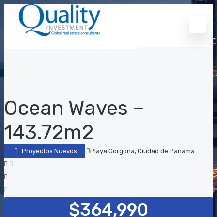
Ocean Waves –
143.72m2
Proyectos Nuevos
Playa Gorgona, Ciudad de Panamá
$364,990