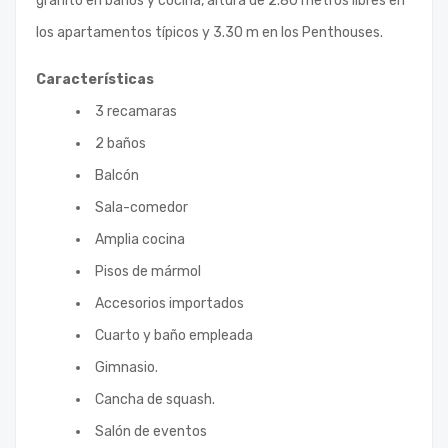
granito en baños y cocina, altura de 2.80 metros libres en
los apartamentos típicos y 3.30 m en los Penthouses.
Características
3 recamaras
2 baños
Balcón
Sala-comedor
Amplia cocina
Pisos de mármol
Accesorios importados
Cuarto y baño empleada
Gimnasio.
Cancha de squash.
Salón de eventos