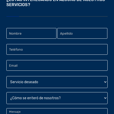
SERVICIOS?
Datos
Nombre
Personales
*
Apellido
Teléfono
*
Email
*
Servicio
deseado
*
¿Cómo
se
enteró
Mensaje
*