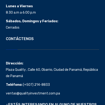
Lunes a Viernes
8:30 a.m a 6:00 p.m
Sábados, Domingos y Feriados:
Cerrados
CONTÁCTENOS
Dirección:
Plaza Quality , Calle 60, Obarrio, Ciudad de Panamá, República
de Panamá
Teléfono:
(+507)
214-8833
ventas@qualityinvestment.com.pa
¿ESTÁS INTERESANDO EN ALGUNO DE NUESTROS