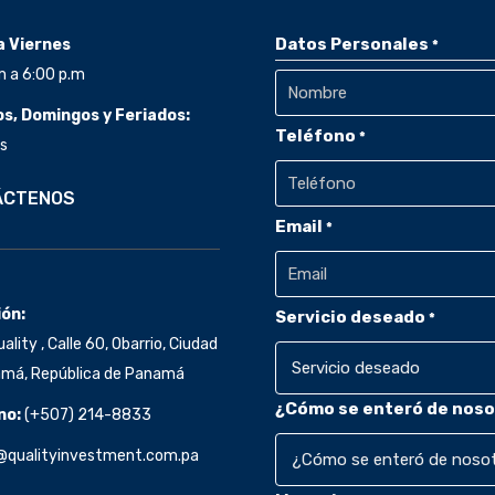
Datos Personales
a Viernes
*
m a 6:00 p.m
s, Domingos y Feriados:
Teléfono
*
Nombre
s
ÁCTENOS
Email
*
ión:
Servicio deseado
*
ality , Calle 60, Obarrio, Ciudad
má, República de Panamá
¿Cómo se enteró de noso
no:
(+507)
214-8833
@qualityinvestment.com.pa