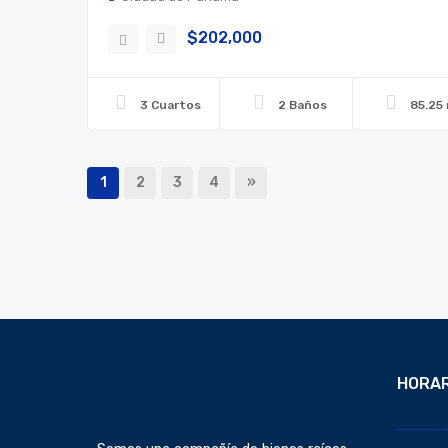
$202,000
3 Cuartos
2 Baños
85.25
1
2
3
4
»
HORAR